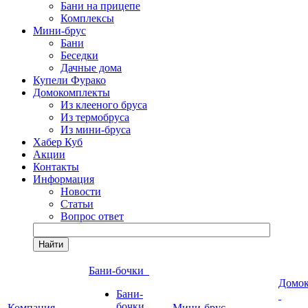
Бани на прицепе
Комплексы
Мини-брус
Бани
Беседки
Дачные дома
Купели Фурако
Домокомплекты
Из клееного бруса
Из термобруса
Из мини-бруса
Хабер Куб
Акции
Контакты
Информация
Новости
Статьи
Вопрос ответ
Найти
Бани-бочки
Домо
Бани-
бочки
Компания
Мини-брус