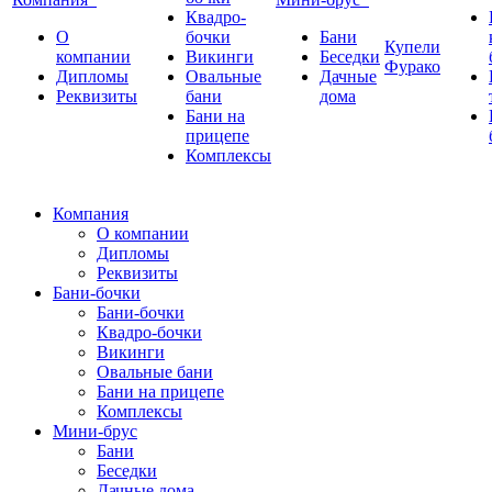
Квадро-
О
бочки
Бани
Купели
компании
Викинги
Беседки
Фурако
Дипломы
Овальные
Дачные
Реквизиты
бани
дома
Бани на
прицепе
Комплексы
Компания
О компании
Дипломы
Реквизиты
Бани-бочки
Бани-бочки
Квадро-бочки
Викинги
Овальные бани
Бани на прицепе
Комплексы
Мини-брус
Бани
Беседки
Дачные дома