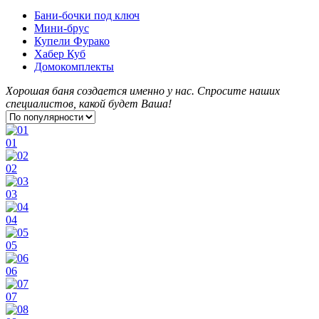
Бани-бочки под ключ
Мини-брус
Купели Фурако
Хабер Куб
Домокомплекты
Хорошая баня создается именно у нас. Спросите наших
специалистов
, какой будет В
аша!
01
02
03
04
05
06
07