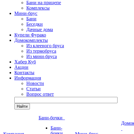
Бани на прицепе
Комплексы
Мини-брус
Бани
Беседки
Дачные дома
Купели Фурако
Домокомплекты
Из клееного бруса
Из термобруса
Из мини-бруса
Хабер Куб
Акции
Контакты
Информация
Новости
Статьи
Вопрос ответ
Найти
Бани-бочки
Домо
Бани-
бочки
Компания
Мини-брус