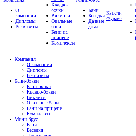
Квадро-
О
бочки
Бани
Купели
компании
Викинги
Беседки
Фурако
Дипломы
Овальные
Дачные
Реквизиты
бани
дома
Бани на
прицепе
Комплексы
Компания
О компании
Дипломы
Реквизиты
Бани-бочки
Бани-бочки
Квадро-бочки
Викинги
Овальные бани
Бани на прицепе
Комплексы
Мини-брус
Бани
Беседки
Дачные дома