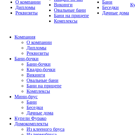
О компании
Бани
Викинги
К
Дипломы
Беседки
Овальные бани
Реквизиты
Дачные дома
Бани на прицепе
Комплексы
Компания
О компании
Дипломы
Реквизиты
Бани-бочки
Бани-бочки
Квадро-бочки
Викинги
Овальные бани
Бани на прицепе
Комплексы
Мини-брус
Бани
Беседки
Дачные дома
Купели Фурако
Домокомплекты
Из клееного бруса
Из термобруса