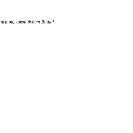
листов
, какой будет В
аша!