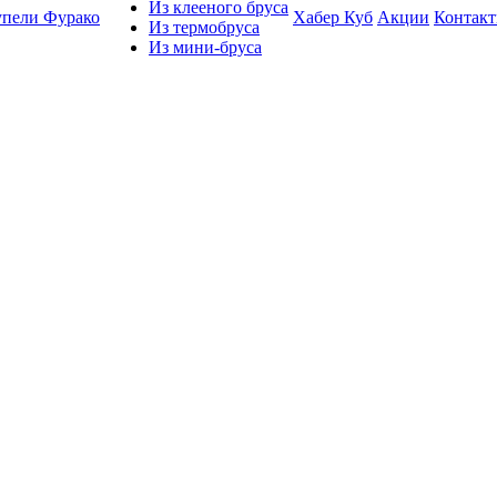
Из клееного бруса
упели Фурако
Хабер Куб
Акции
Контак
Из термобруса
Из мини-бруса