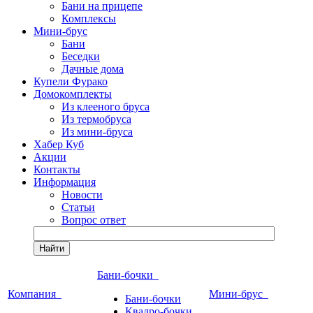
Бани на прицепе
Комплексы
Мини-брус
Бани
Беседки
Дачные дома
Купели Фурако
Домокомплекты
Из клееного бруса
Из термобруса
Из мини-бруса
Хабер Куб
Акции
Контакты
Информация
Новости
Статьи
Вопрос ответ
Найти
Бани-бочки
Компания
Мини-брус
Бани-бочки
Квадро-бочки