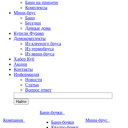
Бани на прицепе
Комплексы
Мини-брус
Бани
Беседки
Дачные дома
Купели Фурако
Домокомплекты
Из клееного бруса
Из термобруса
Из мини-бруса
Хабер Куб
Акции
Контакты
Информация
Новости
Статьи
Вопрос ответ
Найти
Бани-бочки
Компания
Мини-брус
Бани-бочки
Квадро-бочки