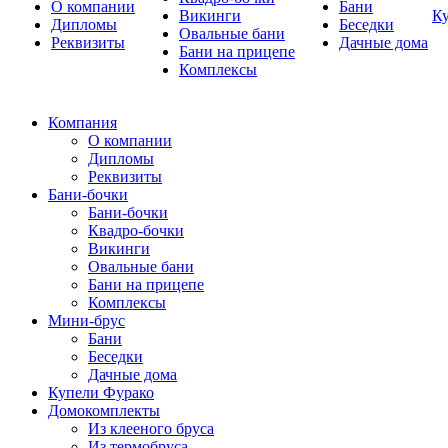
О компании
Бани
Викинги
К
Дипломы
Беседки
Овальные бани
Реквизиты
Дачные дома
Бани на прицепе
Комплексы
Компания
О компании
Дипломы
Реквизиты
Бани-бочки
Бани-бочки
Квадро-бочки
Викинги
Овальные бани
Бани на прицепе
Комплексы
Мини-брус
Бани
Беседки
Дачные дома
Купели Фурако
Домокомплекты
Из клееного бруса
Из термобруса