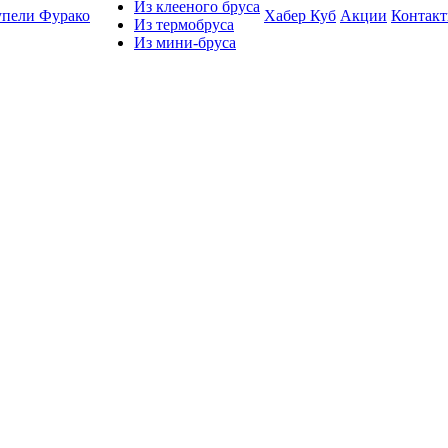
Из клееного бруса
упели Фурако
Хабер Куб
Акции
Контак
Из термобруса
Из мини-бруса