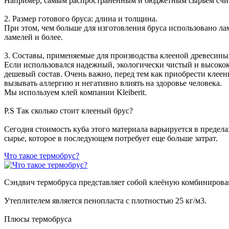
Например, самым распространенным и бюджетным сырьем считае
2. Размер готового бруса: длина и толщина.
При этом, чем больше для изготовления бруса использовано ла
ламелей и более.
3. Составы, применяемые для производства клееной древесины
Если использовался надежный, экологически чистый и высокок
дешевый состав. Очень важно, перед тем как приобрести клеен
вызывать аллергию и негативно влиять на здоровье человека.
Мы используем клей компании Kleiberit.
P.S Так сколько стоит клееный брус?
Сегодня стоимость куба этого материала варьируется в предела
сырье, которое в последующем потребует еще больше затрат.
Что такое термобрус?
Сэндвич термобруса представляет собой клеёную комбинирова
Утеплителем является пенопласта с плотностью 25 кг/м3.
Плюсы термобруса