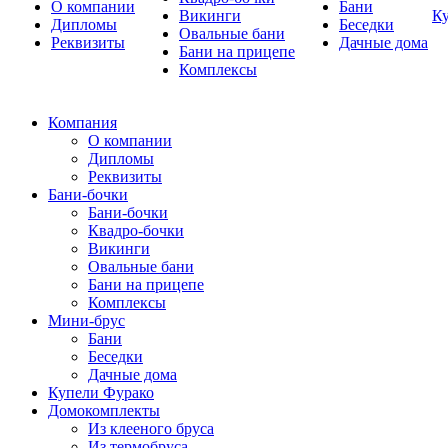
О компании
Бани
Викинги
К
Дипломы
Беседки
Овальные бани
Реквизиты
Дачные дома
Бани на прицепе
Комплексы
Компания
О компании
Дипломы
Реквизиты
Бани-бочки
Бани-бочки
Квадро-бочки
Викинги
Овальные бани
Бани на прицепе
Комплексы
Мини-брус
Бани
Беседки
Дачные дома
Купели Фурако
Домокомплекты
Из клееного бруса
Из термобруса