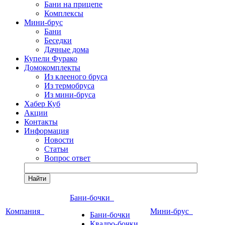
Бани на прицепе
Комплексы
Мини-брус
Бани
Беседки
Дачные дома
Купели Фурако
Домокомплекты
Из клееного бруса
Из термобруса
Из мини-бруса
Хабер Куб
Акции
Контакты
Информация
Новости
Статьи
Вопрос ответ
Найти
Бани-бочки
Компания
Мини-брус
Бани-бочки
Квадро-бочки