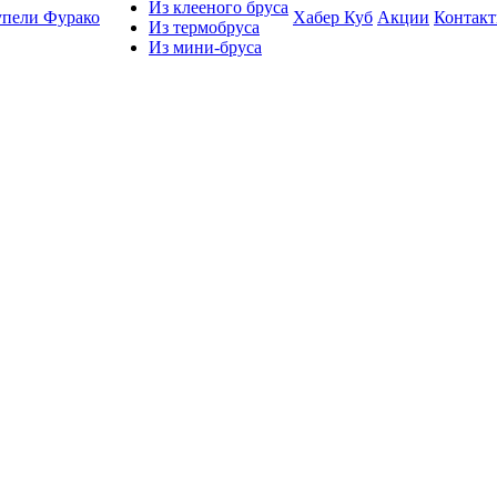
Из клееного бруса
упели Фурако
Хабер Куб
Акции
Контак
Из термобруса
Из мини-бруса