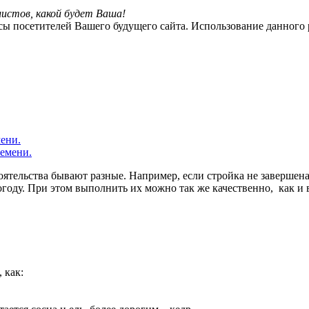
листов
, какой будет В
аша!
сы посетителей Вашего будущего сайта. Использование данного 
ени.
тоятельства бывают разные. Например, если стройка не завершен
огоду. При этом выполнить их можно так же качественно, как и в
 как: