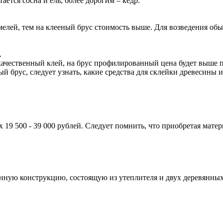
тся сосна и ель, более дорогим – кедр.
мелей, тем на клееный брус стоимость выше. Для возведения об
.
ачественный клей, на брус профилированный цена будет выше п
ый брус, следует узнать, какие средства для склейки древесины
х 19 500 - 39 000 рублей. Следует помнить, что приобретая мате
нную конструкцию, состоящую из утеплителя и двух деревянных