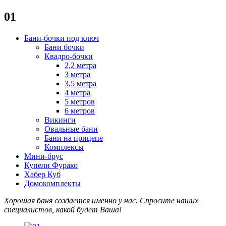
01
Бани-бочки под ключ
Бани бочки
Квадро-бочки
2,2 метра
3 метра
3,5 метра
4 метра
5 метров
6 метров
Викинги
Овальные бани
Бани на прицепе
Комплексы
Мини-брус
Купели Фурако
Хабер Куб
Домокомплекты
Хорошая баня создается именно у нас. Спросите наших
специалистов
, какой будет В
аша!