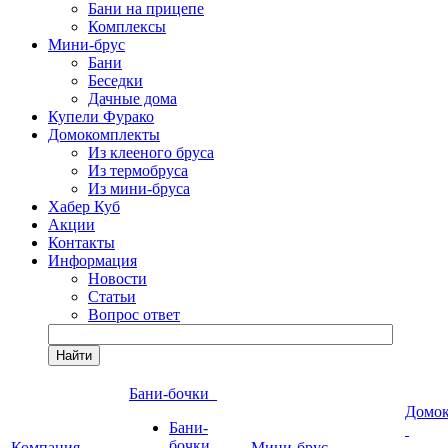
Бани на прицепе
Комплексы
Мини-брус
Бани
Беседки
Дачные дома
Купели Фурако
Домокомплекты
Из клееного бруса
Из термобруса
Из мини-бруса
Хабер Куб
Акции
Контакты
Информация
Новости
Статьи
Вопрос ответ
Найти
Бани-бочки
Домо
Бани-
бочки
Компания
Мини-брус