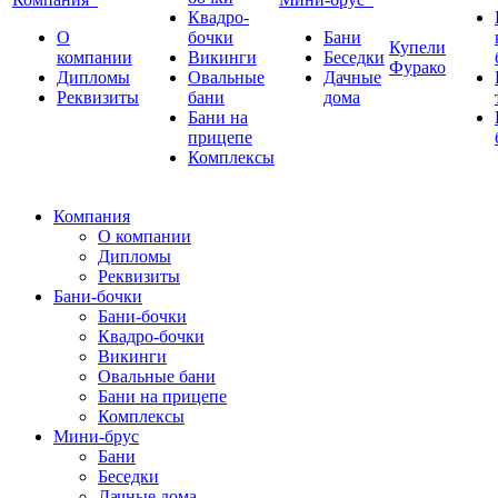
Квадро-
О
бочки
Бани
Купели
компании
Викинги
Беседки
Фурако
Дипломы
Овальные
Дачные
Реквизиты
бани
дома
Бани на
прицепе
Комплексы
Компания
О компании
Дипломы
Реквизиты
Бани-бочки
Бани-бочки
Квадро-бочки
Викинги
Овальные бани
Бани на прицепе
Комплексы
Мини-брус
Бани
Беседки
Дачные дома