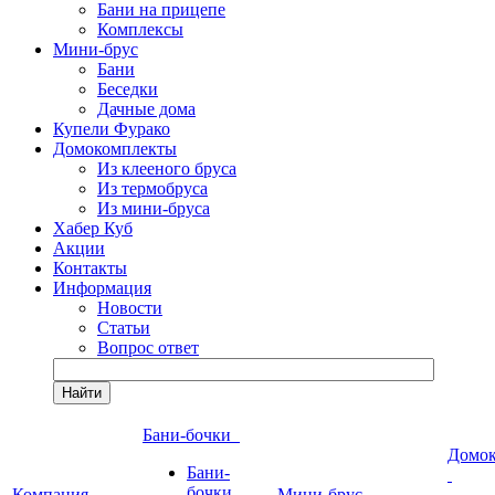
Бани на прицепе
Комплексы
Мини-брус
Бани
Беседки
Дачные дома
Купели Фурако
Домокомплекты
Из клееного бруса
Из термобруса
Из мини-бруса
Хабер Куб
Акции
Контакты
Информация
Новости
Статьи
Вопрос ответ
Найти
Бани-бочки
Домо
Бани-
бочки
Компания
Мини-брус