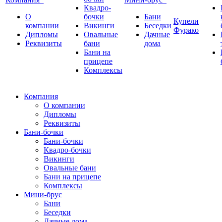
Квадро-
О
бочки
Бани
Купели
компании
Викинги
Беседки
Фурако
Дипломы
Овальные
Дачные
Реквизиты
бани
дома
Бани на
прицепе
Комплексы
Компания
О компании
Дипломы
Реквизиты
Бани-бочки
Бани-бочки
Квадро-бочки
Викинги
Овальные бани
Бани на прицепе
Комплексы
Мини-брус
Бани
Беседки
Дачные дома