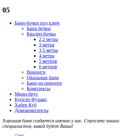
05
Бани-бочки под ключ
Бани бочки
Квадро-бочки
2,2 метра
3 метра
3,5 метра
4 метра
5 метров
6 метров
Викинги
Овальные бани
Бани на прицепе
Комплексы
Мини-брус
Купели Фурако
Хабер Куб
Домокомплекты
Хорошая баня создается именно у нас. Спросите наших
специалистов
, какой будет В
аша!