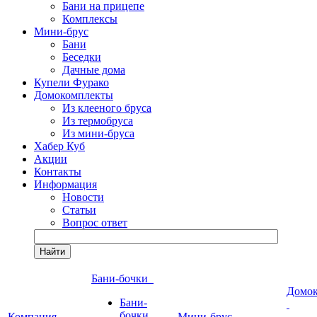
Бани на прицепе
Комплексы
Мини-брус
Бани
Беседки
Дачные дома
Купели Фурако
Домокомплекты
Из клееного бруса
Из термобруса
Из мини-бруса
Хабер Куб
Акции
Контакты
Информация
Новости
Статьи
Вопрос ответ
Найти
Бани-бочки
Домо
Бани-
бочки
Компания
Мини-брус