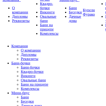
Квадро-
О
бочки
Бани
Купели
компании
Викинги
Беседки
Фурако
Дипломы
Овальные
Дачные
Реквизиты
бани
дома
Бани на
прицепе
Комплексы
Компания
О компании
Дипломы
Реквизиты
Бани-бочки
Бани-бочки
Квадро-бочки
Викинги
Овальные бани
Бани на прицепе
Комплексы
Мини-брус
Бани
Беседки
Дачные дома