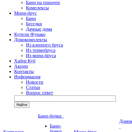
Бани на прицепе
Комплексы
Мини-брус
Бани
Беседки
Дачные дома
Купели Фурако
Домокомплекты
Из клееного бруса
Из термобруса
Из мини-бруса
Хабер Куб
Акции
Контакты
Информация
Новости
Статьи
Вопрос ответ
Найти
Бани-бочки
Домо
Бани-
бочки
Компания
Мини-брус