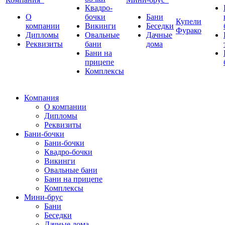
Квадро-
О
бочки
Бани
Купели
компании
Викинги
Беседки
Фурако
Дипломы
Овальные
Дачные
Реквизиты
бани
дома
Бани на
прицепе
Комплексы
Компания
О компании
Дипломы
Реквизиты
Бани-бочки
Бани-бочки
Квадро-бочки
Викинги
Овальные бани
Бани на прицепе
Комплексы
Мини-брус
Бани
Беседки
Дачные дома