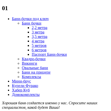
01
Бани-бочки под ключ
Бани бочки
2,2 метра
3 метра
3,5 метра
4 метра
5 метров
6 метров
Паспорт Бани-бочки
Квадро-бочки
Викинги
Овальные бани
Бани на прицепе
Комплексы
Мини-брус
Купели Фурако
Хабер Куб
Домокомплекты
Хорошая баня создается именно у нас. Спросите наших
специалистов
, какой будет В
аша!