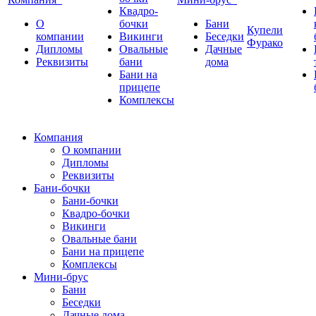
Квадро-
О
бочки
Бани
Купели
компании
Викинги
Беседки
Фурако
Дипломы
Овальные
Дачные
Реквизиты
бани
дома
Бани на
прицепе
Комплексы
Компания
О компании
Дипломы
Реквизиты
Бани-бочки
Бани-бочки
Квадро-бочки
Викинги
Овальные бани
Бани на прицепе
Комплексы
Мини-брус
Бани
Беседки
Дачные дома