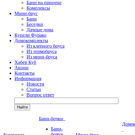
Бани на прицепе
Комплексы
Мини-брус
Бани
Беседки
Дачные дома
Купели Фурако
Домокомплекты
Из клееного бруса
Из термобруса
Из мини-бруса
Хабер Куб
Акции
Контакты
Информация
Новости
Статьи
Вопрос ответ
Найти
Бани-бочки
Домо
Бани-
бочки
Компания
Мини-брус