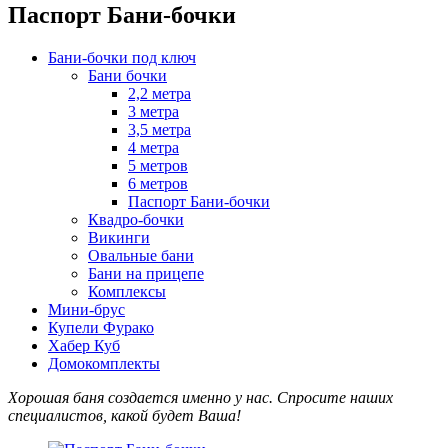
Паспорт Бани-бочки
Бани-бочки под ключ
Бани бочки
2,2 метра
3 метра
3,5 метра
4 метра
5 метров
6 метров
Паспорт Бани-бочки
Квадро-бочки
Викинги
Овальные бани
Бани на прицепе
Комплексы
Мини-брус
Купели Фурако
Хабер Куб
Домокомплекты
Хорошая баня создается именно у нас. Спросите наших
специалистов
, какой будет В
аша!