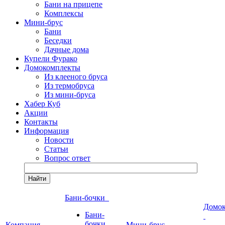
Бани на прицепе
Комплексы
Мини-брус
Бани
Беседки
Дачные дома
Купели Фурако
Домокомплекты
Из клееного бруса
Из термобруса
Из мини-бруса
Хабер Куб
Акции
Контакты
Информация
Новости
Статьи
Вопрос ответ
Найти
Бани-бочки
Домо
Бани-
бочки
Компания
Мини-брус