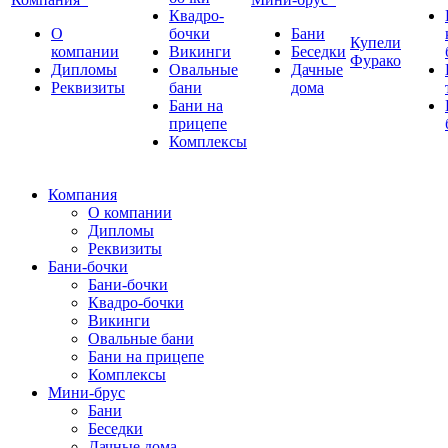
Квадро-
О
бочки
Бани
Купели
компании
Викинги
Беседки
Фурако
Дипломы
Овальные
Дачные
Реквизиты
бани
дома
Бани на
прицепе
Комплексы
Компания
О компании
Дипломы
Реквизиты
Бани-бочки
Бани-бочки
Квадро-бочки
Викинги
Овальные бани
Бани на прицепе
Комплексы
Мини-брус
Бани
Беседки
Дачные дома