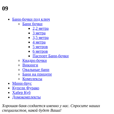
09
Бани-бочки под ключ
Бани бочки
2,2 метра
3 метра
3,5 метра
4 метра
5 метров
6 метров
Паспорт Бани-бочки
Квадро-бочки
Викинги
Овальные бани
Бани на прицепе
Комплексы
Мини-брус
Купели Фурако
Хабер Куб
Домокомплекты
Хорошая баня создается именно у нас. Спросите наших
специалистов
, какой будет В
аша!