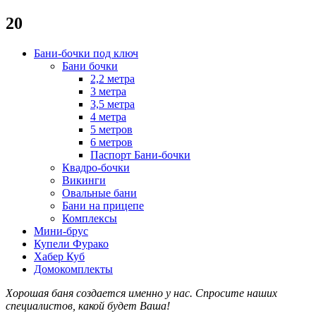
20
Бани-бочки под ключ
Бани бочки
2,2 метра
3 метра
3,5 метра
4 метра
5 метров
6 метров
Паспорт Бани-бочки
Квадро-бочки
Викинги
Овальные бани
Бани на прицепе
Комплексы
Мини-брус
Купели Фурако
Хабер Куб
Домокомплекты
Хорошая баня создается именно у нас. Спросите наших
специалистов
, какой будет В
аша!