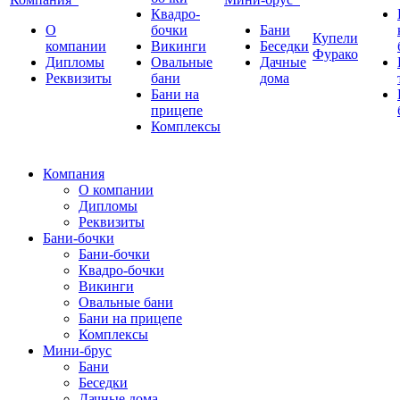
Квадро-
О
бочки
Бани
Купели
компании
Викинги
Беседки
Фурако
Дипломы
Овальные
Дачные
Реквизиты
бани
дома
Бани на
прицепе
Комплексы
Компания
О компании
Дипломы
Реквизиты
Бани-бочки
Бани-бочки
Квадро-бочки
Викинги
Овальные бани
Бани на прицепе
Комплексы
Мини-брус
Бани
Беседки
Дачные дома