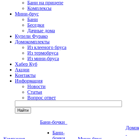
Бани на прицепе
Комплексы
Мини-брус
Бани
Беседки
Дачные дома
Купели Фурако
Домокомплекты
Из клееного бруса
Из термобруса
Из мини-бруса
Хабер Куб
Акции
Контакты
Информация
Новости
Статьи
Вопрос ответ
Найти
Бани-бочки
Домо
Бани-
бочки
Компания
Мини-брус