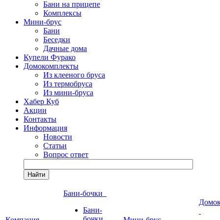
Бани на прицепе
Комплексы
Мини-брус
Бани
Беседки
Дачные дома
Купели Фурако
Домокомплекты
Из клееного бруса
Из термобруса
Из мини-бруса
Хабер Куб
Акции
Контакты
Информация
Новости
Статьи
Вопрос ответ
Найти
Бани-бочки
Домо
Бани-
бочки
Компания
Мини-брус