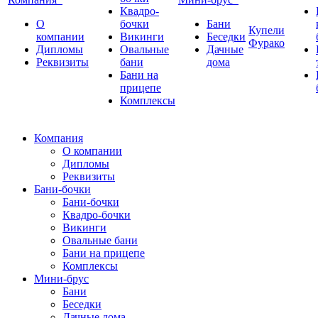
Квадро-
О
бочки
Бани
Купели
компании
Викинги
Беседки
Фурако
Дипломы
Овальные
Дачные
Реквизиты
бани
дома
Бани на
прицепе
Комплексы
Компания
О компании
Дипломы
Реквизиты
Бани-бочки
Бани-бочки
Квадро-бочки
Викинги
Овальные бани
Бани на прицепе
Комплексы
Мини-брус
Бани
Беседки
Дачные дома