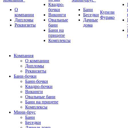
Квадро-
О
бочки
Бани
Купели
компании
Викинги
Беседки
Фурако
Дипломы
Овальные
Дачные
Реквизиты
бани
дома
Бани на
прицепе
Комплексы
Компания
О компании
Дипломы
Реквизиты
Бани-бочки
Бани-бочки
Квадро-бочки
Викинги
Овальные бани
Бани на прицепе
Комплексы
Мини-брус
Бани
Беседки
Дачные дома