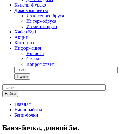
Купели Фурако
Домокомплекты
Из клееного бруса
Из термобруса
Из мини-бруса
Хабер Куб
Акции
Контакты
Информация
Новости
Статьи
Вопрос ответ
Найти
Найти
Главная
Наши работы
Бани-бочки
Баня-бочка, длиной 5м.