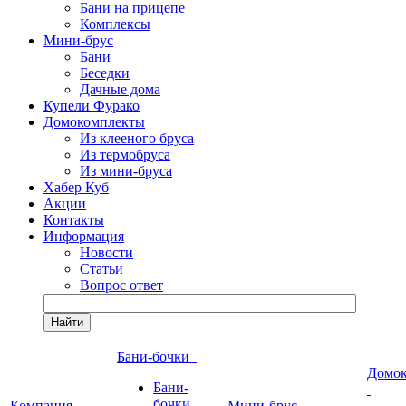
Бани на прицепе
Комплексы
Мини-брус
Бани
Беседки
Дачные дома
Купели Фурако
Домокомплекты
Из клееного бруса
Из термобруса
Из мини-бруса
Хабер Куб
Акции
Контакты
Информация
Новости
Статьи
Вопрос ответ
Найти
Бани-бочки
Домо
Бани-
бочки
Компания
Мини-брус