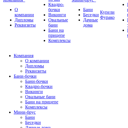
Квадро-
О
бочки
Бани
Купели
компании
Викинги
Беседки
Фурако
Дипломы
Овальные
Дачные
Реквизиты
бани
дома
Бани на
прицепе
Комплексы
Компания
О компании
Дипломы
Реквизиты
Бани-бочки
Бани-бочки
Квадро-бочки
Викинги
Овальные бани
Бани на прицепе
Комплексы
Мини-брус
Бани
Беседки
Дачные дома