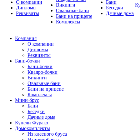
О компании
Бани
Викинги
К
Дипломы
Беседки
Овальные бани
Реквизиты
Дачные дома
Бани на прицепе
Комплексы
Компания
О компании
Дипломы
Реквизиты
Бани-бочки
Бани-бочки
Квадро-бочки
Викинги
Овальные бани
Бани на прицепе
Комплексы
Мини-брус
Бани
Беседки
Дачные дома
Купели Фурако
Домокомплекты
Из клееного бруса
Из термобруса