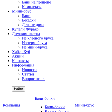
Бани на прицепе
Комплексы
Мини-брус
Бани
Беседки
Дачные дома
Купели Фурако
Домокомплекты
Из клееного бруса
Из термобруса
Из мини-бруса
Хабер Куб
Акции
Контакты
Информация
Новости
Статьи
Вопрос ответ
Найти
Бани-бочки
Компания
Мини-брус
Бани-бочки
Квадро-бочки