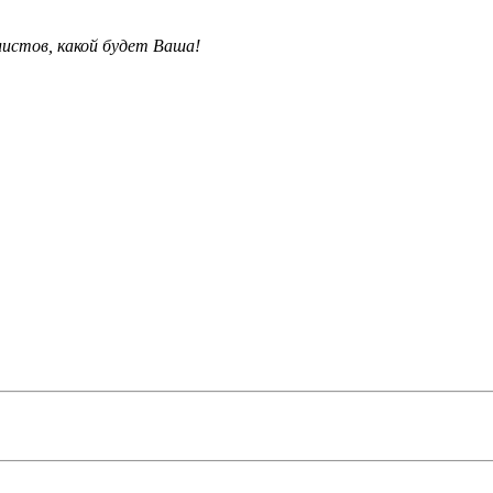
листов
, какой будет В
аша!