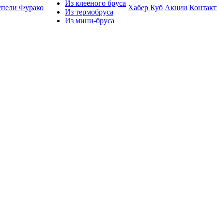
Из клееного бруса
упели Фурако
Хабер Куб
Акции
Контак
Из термобруса
Из мини-бруса