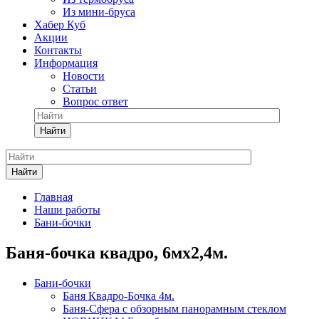
Из мини-бруса
Хабер Куб
Акции
Контакты
Информация
Новости
Статьи
Вопрос ответ
Найти
Найти
Главная
Наши работы
Бани-бочки
Баня-бочка квадро, 6мх2,4м.
Бани-бочки
Баня Квадро-Бочка 4м.
Баня-Сфера с обзорным панорамным стеклом